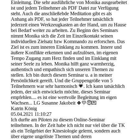
Einleitung. Die sehr ausführliche von Monika ausgearbeitet
ist und jedem Teilnehmer als PDF Datei zur Verfügung
steht. Auch die anschließebde Meditation gibt es als
Anhang als PDF, so hat jeder Teilnehmer tatsächlich
jederzeit einen Werkzeugkasten an der Hand, um zu Hause
bei Bedarf weiter zu arbeiten. Zu Beginn des Seminars
nimmt Monika sich die Zeit im Einzelkontakt seinen
individuellen Zielsatz bzw Kommando zu erforschen. Das
Ziel ist es zum inneren Einklang zu kommen. Innere und
äußere Konflikte erkennen und aufzulösen, im eigenen
Tempo Zugang zum Herz finden und im Einklang mit
seiner Seele zu leben. Monika hilft ganz warmherzig,
authentisch und empathisch sich unseren Themen zu
stellen. Ich bin durch diesem Seminar u. a in meiner
Persönlichkeit gereift. Und die Gruppengröße von 5
Teilnehmern war sehr harmonisch 💗. Ich kann tatsächlich
jedem, der sich entwickeln möchte, dieses Seminar
empfehlen.... es ist eine wertvolle Begleitung im eigen
Wachsen... LG Susanne Jakobeit 🍀💛😇💌
Katrin König
05.04.2021
11:10:27
Ich durfte am Piloten zu diesem Online-Seminar
teilnehmen. In der Zeit habe ich nicht nur viel über die TK
als ein Teilgebiet der Kinesiologie gelernt, sondern auch
über eigene ungelöste Themen und deren