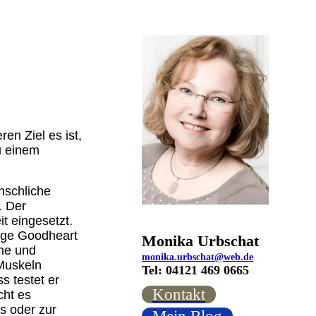
en Ziel es ist,
u einem
nschliche
. Der
t eingesetzt.
orge Goodheart
Monika Urbschat
che und
monika.urbschat@web.de
Muskeln
Tel: 04121 469 0665
s testet er
Kontakt
cht es
s oder zur