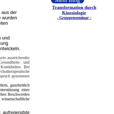
Mein Blog
Transformation durch
 aus der
Kinesiologie
re wurden
- Gruppenseminar -
eiten
n und
tung
ntwickeln.
kein ausreichender
Gesundheits- und
Krankheiten. Bei
ychotherapeutische
Anspruch genommen
ern, ganzheitlich
terstützung einer
ichen Beschwerden
wissenschaftliche
s aufregendste