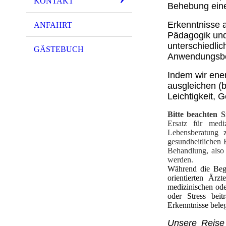
KONTAKT
Behebung eine
Erkenntnisse 
ANFAHRT
Pädagogik und
unterschiedlic
GÄSTEBUCH
Anwendungsber
Indem wir ener
ausgleichen (b
Leichtigkeit, 
Bitte beachten S
Ersatz für medi
Lebensberatung 
gesundheitlichen 
Behandlung, also
werden.
Während die Begl
orientierten Ärz
medizinischen od
oder Stress beit
Erkenntnisse beleg
Unsere Reise 