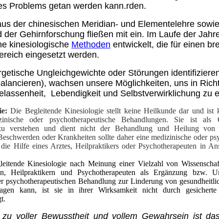
s Problems getan werden kann.rden.
aus der chinesischen Meridian- und Elementelehre sowie
 der Gehirnforschung fließen mit ein. Im Laufe der Jah
he kinesiologische
Methoden
entwickelt, die für einen br
eich eingesetzt werden.
getische Ungleichgewichte oder Störungen identifiziere
alancieren), wachsen unsere Möglichkeiten, uns in Rich
Gelassenheit, Lebendigkeit und Selbstverwirklichung zu e
ie:
Die Begleitende Kinesiologie stellt keine Heilkunde dar und ist 
zinische oder psychotherapeutische Behandlungen. Sie ist als 
zu verstehen und dient nicht der Behandlung und Heilung von 
Beschwerden oder Krankheiten sollte daher eine medizinische oder ps
 die Hilfe eines Arztes, Heilpraktikers oder Psychotherapeuten in 
eitende Kinesiologie nach Meinung einer Vielzahl von Wissenschaftl
ten, Heilpraktikern und Psychotherapeuten als Ergänzung bzw. Un
er psychotherapeutischen Behandlung zur Linderung von gesundheitl
ragen kann, ist sie in ihrer Wirksamkeit nicht durch gesicherte 
t.
zu voller Bewusstheit und vollem Gewahrsein ist da