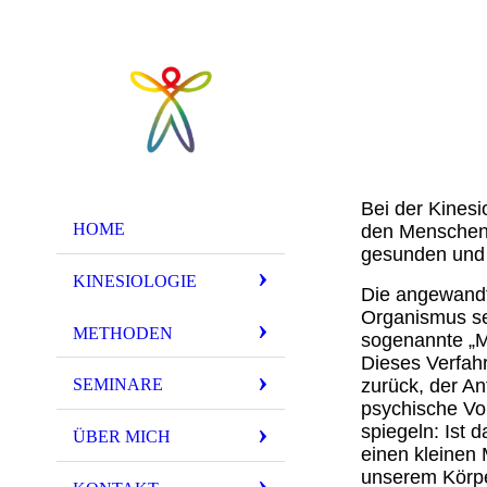
Bei der
Kinesi
HOME
den Menschen 
gesunden und 
KINESIOLOGIE
Die angewandt
Organismus sel
METHODEN
sogenannte „Mu
Dieses Verfah
zurück, der A
SEMINARE
psychische Vo
spiegeln: Ist d
ÜBER MICH
einen kleinen
unserem Körper