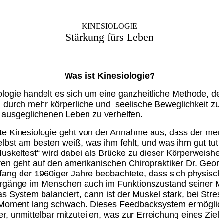
KINESIOLOGIE
Stärkung fürs Leben
Was ist Kinesiologie?
ologie
handelt es sich um eine ganzheitliche Methode, der
durch mehr körperliche und seelische Beweglichkeit z
ausgeglichenen Leben zu verhelfen.
e Kinesiologie geht von der Annahme aus, dass der me
bst am besten weiß, was ihm fehlt, und was ihm gut tut
skeltest“ wird dabei als Brücke zu dieser Körperweishei
ren geht auf den amerikanischen Chiropraktiker Dr. Ge
nfang der 1960iger Jahre beobachtete, dass sich physis
rgänge im Menschen auch im Funktionszustand seiner 
as System balanciert, dann ist der Muskel stark, bei Stres
 Moment lang schwach. Dieses Feedbacksystem ermögli
, unmittelbar mitzuteilen, was zur Erreichung eines Ziel