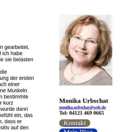
n gearbeitet.
d ich habe
e sie belasten
 die
kung der ersten
ach einer
ene Muskeln
nn bestimmte
Monika Urbschat
r kurz
monika.urbschat@web.de
h wurde dann
Tel: 04121 469 0665
efühl ein, das
, dass er
Kontakt
itiv auf den