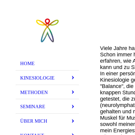
Viele Jahre ha
Schon immer ha
erfahren, wie 
HOME
kann und zu S
In einer persön
KINESIOLOGIE
Kinesiologie g
"Balance", di
knappen Stund
METHODEN
getestet, die
(neurolymphat
SEMINARE
gehalten und 
Muskel für Mus
ÜBER MICH
sowohl meinen
mein Energiesy