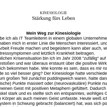
KINESIOLOGIE
Stärkung fürs Leben
Mein Weg zur Kinesiologie
be ich als IT Teamleiterin in einem globalen Unternehme
ben mich in erster Linie die Menschen interessiert, un
Arbeit Freude machen und begeistern kann aber auch, wi
tresssymptomen und letztlich Krankheit beitragen.
lichen Krisensituation bin ich im Jahr 2008 "zufällig" auf
estoßen und war überaus erstaunt über die positive Wir
e ich bekommen habe. Wie konnte es sein, dass es mir n
e so viel besser ging? Der Kinesiologe hatte verschied
 zum großen Teil zunächst puddingweich waren, hatte da
ische) Punkte massiert oder (neurovaskuläre) Punkte nu
meinen Geist mit positiven Metaphern gefüttert. Dadurc
kel stark und es stellte sich ein entspanntes, wohliges G
 Körper als auch meinen Geist umfasste. Heute weiß ich
stem in Schwung gebracht (balanciert) hat, was sich pos